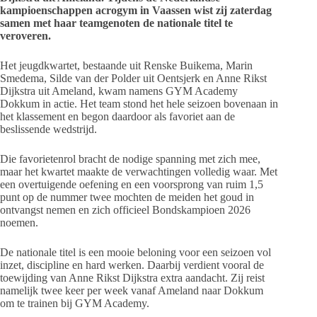
kampioenschappen acrogym in Vaassen wist zij zaterdag
samen met haar teamgenoten de nationale titel te
veroveren.
Het jeugdkwartet, bestaande uit Renske Buikema, Marin
Smedema, Silde van der Polder uit Oentsjerk en Anne Rikst
Dijkstra uit Ameland, kwam namens GYM Academy
Dokkum in actie. Het team stond het hele seizoen bovenaan in
het klassement en begon daardoor als favoriet aan de
beslissende wedstrijd.
Die favorietenrol bracht de nodige spanning met zich mee,
maar het kwartet maakte de verwachtingen volledig waar. Met
een overtuigende oefening en een voorsprong van ruim 1,5
punt op de nummer twee mochten de meiden het goud in
ontvangst nemen en zich officieel Bondskampioen 2026
noemen.
De nationale titel is een mooie beloning voor een seizoen vol
inzet, discipline en hard werken. Daarbij verdient vooral de
toewijding van Anne Rikst Dijkstra extra aandacht. Zij reist
namelijk twee keer per week vanaf Ameland naar Dokkum
om te trainen bij GYM Academy.