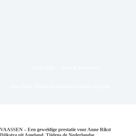
8 juni 2026
Sport & Evenement
Anne Rikst Dijkstra Nederlands kampioen acrogym
VAASSEN – Een geweldige prestatie voor Anne Rikst
Dijkstra uit Ameland. Tijdens de Nederlandse