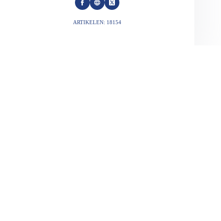
ARTIKELEN: 18154
VORIGE
VOLGENDE
Gerelateerde berichten