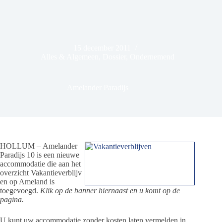
15 december 2011
Alles & Algemeen
,
Dossier
,
Ondernemend
Amelander Paradijs
HOLLUM – Amelander
Paradijs 10 is een nieuwe
accommodatie die aan het
overzicht Vakantieverblijv
en op Ameland is
toegevoegd.
Klik op de banner hiernaast en u komt op de
pagina.
U kunt uw accommodatie zonder kosten laten vermelden in