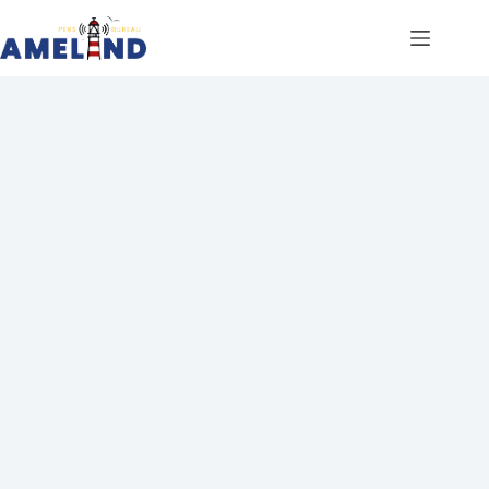
Ga
naar
de
inhoud