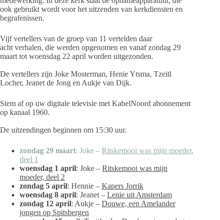
medewerking. In deze kerk staat de opnameapparatuur, die
ook gebruikt wordt voor het uitzenden van kerkdiensten en
begrafenissen.
Vijf vertellers van de groep van 11 vertelden daar
acht verhalen, die werden opgenomen en vanaf zondag 29
maart tot woensdag 22 april worden uitgezonden.
De vertellers zijn Joke Mosterman, Henie Ytsma, Tzeitl
Locher, Jeanet de Jong en Aukje van Dijk.
Stem af op uw digitale televisie met KabelNoord abonnement
op kanaal 1960.
De uitzendingen beginnen om 15:30 uur.
zondag 29 maart
: Joke –
Ritskemooi was mijn moeder,
deel 1
woensdag 1 april
: Joke –
Ritskemooi was mijn
moeder, deel 2
zondag 5 april
: Hennie –
Kapers Jorrik
woensdag 8 april
: Jeanet –
Lenie uit Amsterdam
zondag 12 april
: Aukje –
Douwe, een Amelander
jongen op Spitsbergen