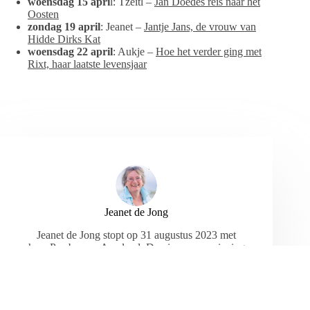
woensdag 15 apri
l: Tzeitl –
Jan Doedes reis naar het
Oosten
zondag 19 april
: Jeanet –
Jantje Jans, de vrouw van
Hidde Dirks Kat
woensdag 22 april
: Aukje –
Hoe het verder ging met
Rixt, haar laatste levensjaar
Jeanet de Jong
Jeanet de Jong stopt op 31 augustus 2023 met
haar Persbureau Ameland. De nieuwsvoorziening
wordt onder dezelfde naam, met een ander logo
en andere opmaak als nieuwsblog voortgezet
door een externe partij. De mailadressen
gekoppeld aan de website verdwijnen.