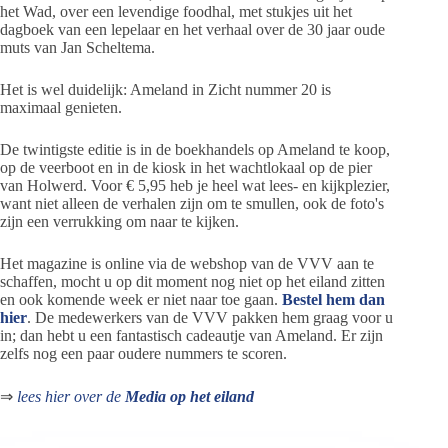
het Wad, over een levendige foodhal, met stukjes uit het
dagboek van een lepelaar en het verhaal over de 30 jaar oude
muts van Jan Scheltema.
Het is wel duidelijk: Ameland in Zicht nummer 20 is
maximaal genieten.
De twintigste editie is in de boekhandels op Ameland te koop,
op de veerboot en in de kiosk in het wachtlokaal op de pier
van Holwerd. Voor € 5,95 heb je heel wat lees- en kijkplezier,
want niet alleen de verhalen zijn om te smullen, ook de foto's
zijn een verrukking om naar te kijken.
Het magazine is online via de webshop van de VVV aan te
schaffen, mocht u op dit moment nog niet op het eiland zitten
en ook komende week er niet naar toe gaan.
Bestel hem dan
hier
. De medewerkers van de VVV pakken hem graag voor u
in; dan hebt u een fantastisch cadeautje van Ameland. Er zijn
zelfs nog een paar oudere nummers te scoren.
⇒
lees hier over de
Media op het eiland