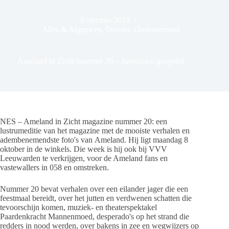
6 oktober 2018
Alles & Algemeen
,
Dossier
,
Ondernemend
Ameland in Zicht nummer 20 – Jutseizoen geopend
NES – Ameland in Zicht magazine nummer 20: een
lustrumeditie van het magazine met de mooiste verhalen en
adembenemendste foto's van Ameland. Hij ligt maandag 8
oktober in de winkels. Die week is hij ook bij VVV
Leeuwarden te verkrijgen, voor de Ameland fans en
vastewallers in 058 en omstreken.
Nummer 20 bevat verhalen over een eilander jager die een
feestmaal bereidt, over het jutten en verdwenen schatten die
tevoorschijn komen, muziek- en theaterspektakel
Paardenkracht Mannenmoed, desperado's op het strand die
redders in nood werden, over bakens in zee en wegwijzers op