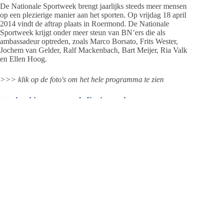
De Nationale Sportweek brengt jaarlijks steeds meer mensen
op een plezierige manier aan het sporten. Op vrijdag 18 april
2014 vindt de aftrap plaats in Roermond. De Nationale
Sportweek krijgt onder meer steun van BN’ers die als
ambassadeur optreden, zoals Marco Borsato, Frits Wester,
Jochem van Gelder, Ralf Mackenbach, Bart Meijer, Ria Valk
en Ellen Hoog.
>>> klik op de foto's om het hele programma te zien
>>> lees hier meer over de Koningsspelen
Jeanet de Jong
Jeanet de Jong stopt op 31 augustus 2023 met