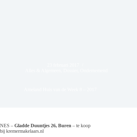
23 februari 2017
Alles & Algemeen
,
Dossier
,
Ondernemend
Ameland Huis van de Week 8 – 2017
NES –
Gladde Duuntjes 26, Buren
– te koop
bij kremermakelaars.nl