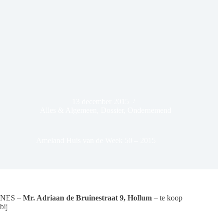
13 december 2015
Alles & Algemeen
,
Dossier
,
Ondernemend
Ameland Huis van de Week 50 – 2015
NES –
Mr. Adriaan de Bruinestraat 9, Hollum
– te koop
bij