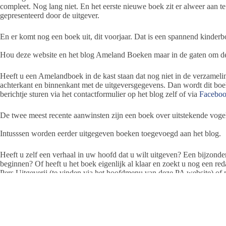
compleet. Nog lang niet. En het eerste nieuwe boek zit er alweer aan
gepresenteerd door de uitgever.
En er komt nog een boek uit, dit voorjaar. Dat is een spannend kinder
Hou deze website en het blog Ameland Boeken maar in de gaten om de
Heeft u een Amelandboek in de kast staan dat nog niet in de verzameli
achterkant en binnenkant met de uitgeversgegevens. Dan wordt dit b
berichtje sturen via het contactformulier op het blog zelf of via
Facebo
De twee meest recente aanwinsten zijn een boek over uitstekende vogel
Intusssen worden eerder uitgegeven boeken toegevoegd aan het blog.
Heeft u zelf een verhaal in uw hoofd dat u wilt uitgeven? Een bijzonde
beginnen? Of heeft u het boek eigenlijk al klaar en zoekt u nog een r
Pers Uitgeverij (te vinden via het hoofdmenu van deze PA website) of
Jeanet de Jong
Het blog Ameland Boeken is via deze link te vinden.