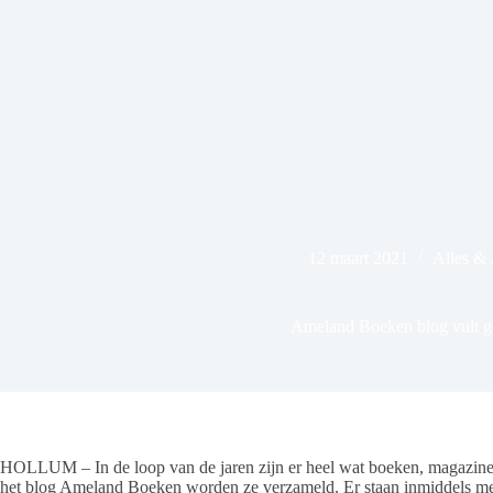
12 maart 2021
Alles &
Ameland Boeken blog vult g
HOLLUM – In de loop van de jaren zijn er heel wat boeken, magazines,
het blog Ameland Boeken worden ze verzameld. Er staan inmiddels meer