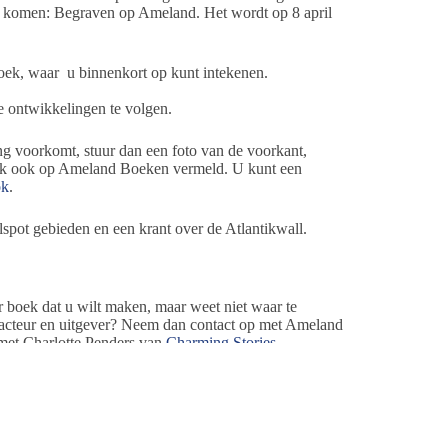
 te komen: Begraven op Ameland. Het wordt op 8 april
boek, waar u binnenkort op kunt intekenen.
 ontwikkelingen te volgen.
ng voorkomt, stuur dan een foto van de voorkant,
oek ook op Ameland Boeken vermeld. U kunt een
ok
.
spot gebieden en een krant over de Atlantikwall.
r boek dat u wilt maken, maar weet niet waar te
edacteur en uitgever? Neem dan contact op met Ameland
 met Charlotte Penders van
Charming Stories
.