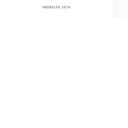
ARTIKELEN: 18154
VORIGE
VOLGENDE
Gerelateerde berichten