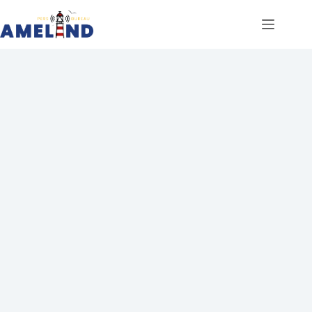
Ga
naar
de
inhoud