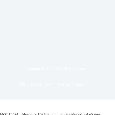
7 januari 2016
Alles & Algemeen
1085 – Asterix – De papyrus van Caesar
HOLLUM – Nummer 1085 gaat over een stripverhaal uit een