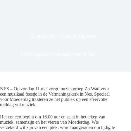
28 april 2025
Alles & Algemeen
Zo Wad geeft Moederdagconcert in Nes
NES – Op zondag 11 mei zorgt muziekgroep Zo Wad voor
een muzikaal feestje in de Vermaningskerk in Nes. Speciaal
voor Moederdag trakteren ze het publiek op een sfeervolle
middag vol muziek.
Het concert begint om 16.00 uur en staat in het teken van
muziek, samenzijn en het vieren van Moederdag. Wie
verzekerd wil zijn van een plek, wordt aangeraden om tijdig te