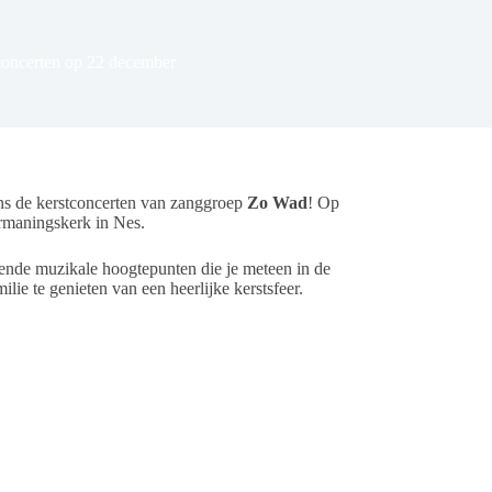
 concerten op 22 december
dens de kerstconcerten van zanggroep
Zo Wad
! Op
ermaningskerk in Nes.
ssende muzikale hoogtepunten die je meteen in de
e te genieten van een heerlijke kerstsfeer.