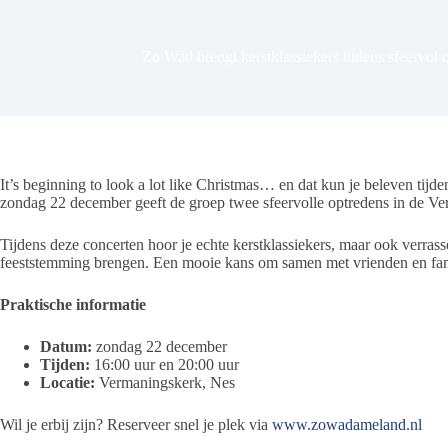
Zo Wad brengt kerstklassiekers tijdens sfeervol
It’s beginning to look a lot like Christmas… en dat kun je beleven tij
zondag 22 december geeft de groep twee sfeervolle optredens in de V
Tijdens deze concerten hoor je echte kerstklassiekers, maar ook verra
feeststemming brengen. Een mooie kans om samen met vrienden en famili
Praktische informatie
Datum:
zondag 22 december
Tijden:
16:00 uur en 20:00 uur
Locatie:
Vermaningskerk, Nes
Wil je erbij zijn? Reserveer snel je plek via
www.zowadameland.nl