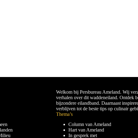
Welkom bij Persbureau Ameland. Wij verz
verhalen over dit waddeneiland. Ontdek 
bijzondere eilandband. Daarnaast inspirer
verblijven tot de beste tips op culinair geb
Thema’s
meen
Column van Ameland
landen
Hart van Ameland
ilieu
In gesprek met