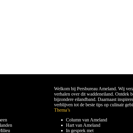
Welkom bij Persbureau Ameland. Wij verz
verhalen over dit waddeneiland. Ontdek 
bijzondere eilandband. Daarnaast inspirer
verblijven tot de beste tips op culinair geb
Thema’s
meen
Column van Ameland
landen
Hart van Ameland
ilieu
In gesprek met