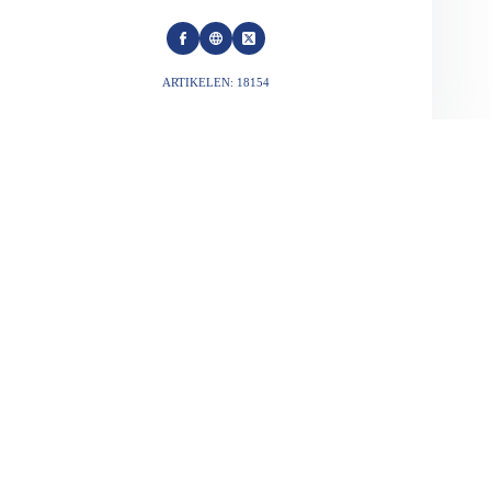
ARTIKELEN: 18154
VORIGE
VOLGENDE
Gerelateerde berichten