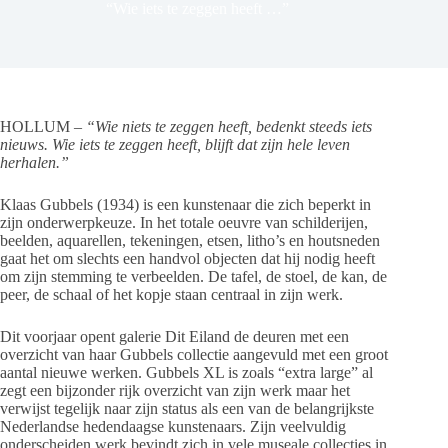
“Wie iets te zeggen heeft …”
HOLLUM
– “Wie niets te zeggen heeft, bedenkt steeds iets
nieuws. Wie iets te zeggen heeft, blijft dat zijn hele leven
herhalen.”
Klaas Gubbels (1934) is een kunstenaar die zich beperkt in
zijn onderwerpkeuze. In het totale oeuvre van schilderijen,
beelden, aquarellen, tekeningen, etsen, litho’s en houtsneden
gaat het om slechts een handvol objecten dat hij nodig heeft
om zijn stemming te verbeelden. De tafel, de stoel, de kan, de
peer, de schaal of het kopje staan centraal in zijn werk.
Dit voorjaar opent galerie Dit Eiland de deuren met een
overzicht van haar Gubbels collectie aangevuld met een groot
aantal nieuwe werken. Gubbels XL is zoals “extra large” al
zegt een bijzonder rijk overzicht van zijn werk maar het
verwijst tegelijk naar zijn status als een van de belangrijkste
Nederlandse hedendaagse kunstenaars. Zijn veelvuldig
onderscheiden werk bevindt zich in vele museale collecties in