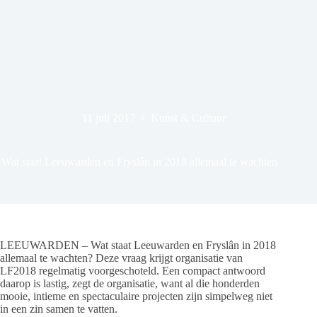
11 juli 2017
Kunst & Cultuur
Wat staat Leeuwarden en Fryslân in 2018 allemaal te wachten
LEEUWARDEN – Wat staat Leeuwarden en Fryslân in 2018
allemaal te wachten? Deze vraag krijgt organisatie van
LF2018 regelmatig voorgeschoteld. Een compact antwoord
daarop is lastig, zegt de organisatie, want al die honderden
mooie, intieme en spectaculaire projecten zijn simpelweg niet
in een zin samen te vatten.