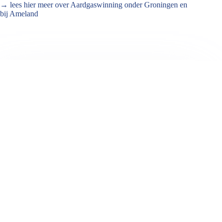
→ lees hier meer over Aardgaswinning onder Groningen en
bij Ameland
Jeanet de Jong
Jeanet de Jong stopt op 31 augustus 2023 met
haar Persbureau Ameland. De nieuwsvoorziening
wordt onder dezelfde naam, met een ander logo
en andere opmaak als nieuwsblog voortgezet
door een externe partij. De mailadressen
gekoppeld aan de website verdwijnen.
ARTIKELEN: 18154