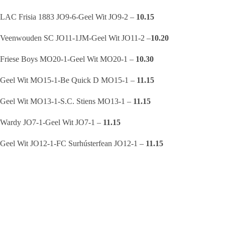
LAC Frisia 1883 JO9-6-Geel Wit JO9-2 –
10.15
Veenwouden SC JO11-1JM-Geel Wit JO11-2 –
10.20
Friese Boys MO20-1-Geel Wit MO20-1 –
10.30
Geel Wit MO15-1-Be Quick D MO15-1 –
11.15
Geel Wit MO13-1-S.C. Stiens MO13-1 –
11.15
Wardy JO7-1-Geel Wit JO7-1 –
11.15
Geel Wit JO12-1-FC Surhústerfean JO12-1 –
11.15
Geel Wit JO11-1-Buitenpost JO11-1 –
11.15
Geel Wit JO9-1-SC Kootstertille JO9-1JM –
11.15
Geel Wit JO7-1-Amelandia JO7-1 –
11.35