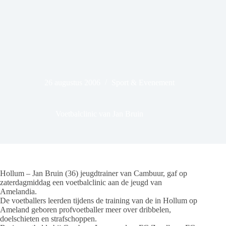
26 augustus 2006
Sport & Evenement
Voetbalclinic van Jan Bruin
Hollum – Jan Bruin (36) jeugdtrainer van Cambuur, gaf op
zaterdagmiddag een voetbalclinic aan de jeugd van
Amelandia.
De voetballers leerden tijdens de training van de in Hollum op
Ameland geboren profvoetballer meer over dribbelen,
doelschieten en strafschoppen.