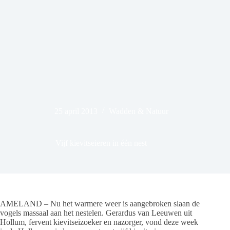
25 april 2013
Wadden & Natuur
Vijf kievitseieren in één nest
AMELAND – Nu het warmere weer is aangebroken slaan de
vogels massaal aan het nestelen. Gerardus van Leeuwen uit
Hollum, fervent kievitseizoeker en nazorger, vond deze week