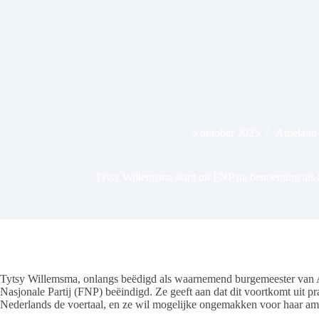
5 oktober 2025
Ameland 
Tytsy Willemsma stapt uit FNP na benoeming als
Tytsy Willemsma, onlangs beëdigd als waarnemend burgemeester van A
Nasjonale Partij (FNP) beëindigd. Ze geeft aan dat dit voortkomt uit 
Nederlands de voertaal, en ze wil mogelijke ongemakken voor haar amb