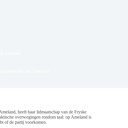
& Eilanden
 burgemeester van Ameland
meland, heeft haar lidmaatschap van de Fryske
praktische overwegingen rondom taal: op Ameland is
t of de partij voorkomen.