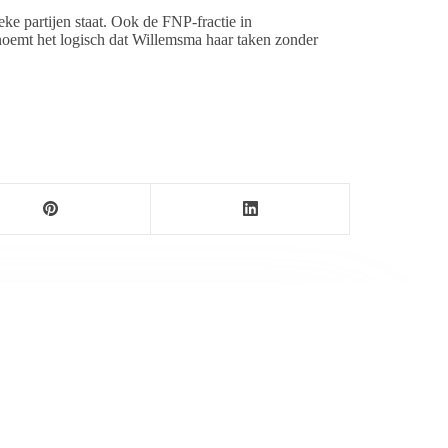
ke partijen staat. Ook de FNP-fractie in
 noemt het logisch dat Willemsma haar taken zonder
ondom Ameland. Daarnaast verschijnen er
iland rijk is. Zelf een goede tip? Mail deze naar