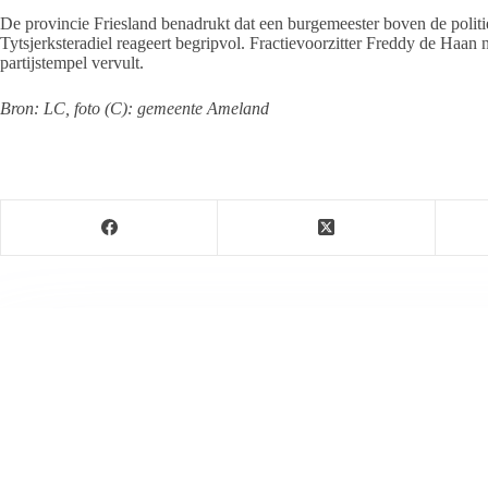
De provincie Friesland benadrukt dat een burgemeester boven de politie
Tytsjerksteradiel reageert begripvol. Fractievoorzitter Freddy de Haan
partijstempel vervult.
Bron: LC, foto (C): gemeente Ameland
Persbureau Ameland
Persbureau Ameland brengt alle actualiteiten om en r
verschillende reportages over de vele bewoners die het e
info@persbureau-ameland.nl
.