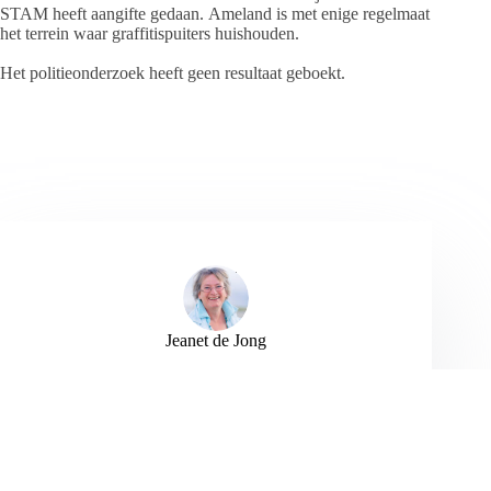
STAM heeft aangifte gedaan. Ameland is met enige regelmaat
het terrein waar graffitispuiters huishouden.
Het politieonderzoek heeft geen resultaat geboekt.
Jeanet de Jong
Jeanet de Jong stopt op 31 augustus 2023 met
haar Persbureau Ameland. De nieuwsvoorziening
wordt onder dezelfde naam, met een ander logo
en andere opmaak als nieuwsblog voortgezet
door een externe partij. De mailadressen
gekoppeld aan de website verdwijnen.