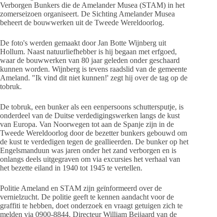
Verborgen Bunkers die de Amelander Musea (STAM) in het
zomerseizoen organiseert. De Sichting Amelander Musea
beheert de bouwwerken uit de Tweede Wereldoorlog.
De foto's werden gemaakt door Jan Botte Wijnberg uit
Hollum. Naast natuurliefhebber is hij begaan met erfgoed,
waar de bouwwerken van 80 jaar geleden onder geschaard
kunnen worden. Wijnberg is tevens raadslid van de gemeente
Ameland. "Ik vind dit niet kunnen!' zegt hij over de tag op de
tobruk.
De tobruk, een bunker als een eenpersoons schuttersputje, is
onderdeel van de Duitse verdedigingswerken langs de kust
van Europa. Van Noorwegen tot aan de Spanje zijn in de
Tweede Wereldoorlog door de bezetter bunkers gebouwd om
de kust te verdedigen tegen de geallieerden. De bunker op het
Engelsmanduun was jaren onder het zand verborgen en is
onlangs deels uitgegraven om via excursies het verhaal van
het bezette eiland in 1940 tot 1945 te vertellen.
Politie Ameland en STAM zijn geïnformeerd over de
vernielzucht. De politie geeft te kennen aandacht voor de
graffiti te hebben, doet onderzoek en vraagt getuigen zich te
melden via 0900-8844. Directeur William Beijaard van de