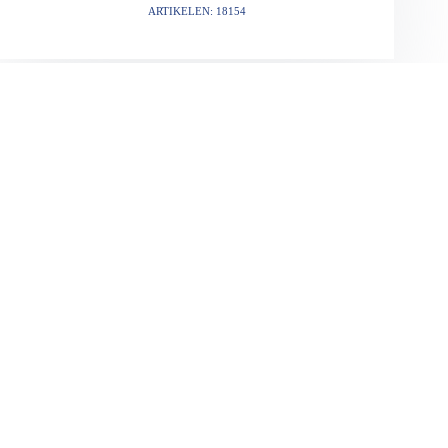
ARTIKELEN: 18154
VORIGE
VOLGENDE
Gerelateerde berichten