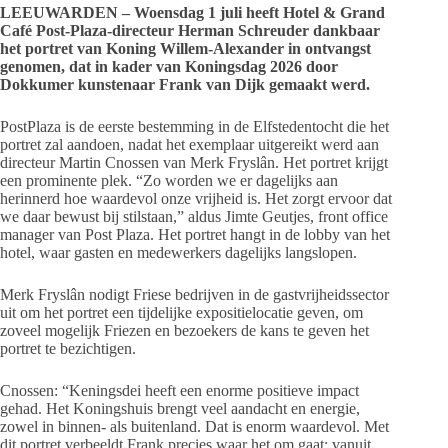
LEEUWARDEN – Woensdag 1 juli heeft Hotel & Grand
Café Post-Plaza-directeur Herman Schreuder dankbaar
het portret van Koning Willem-Alexander in ontvangst
genomen, dat in kader van Koningsdag 2026 door
Dokkumer kunstenaar Frank van Dijk gemaakt werd.
PostPlaza is de eerste bestemming in de Elfstedentocht die het
portret zal aandoen, nadat het exemplaar uitgereikt werd aan
directeur Martin Cnossen van Merk Fryslân. Het portret krijgt
een prominente plek. “Zo worden we er dagelijks aan
herinnerd hoe waardevol onze vrijheid is. Het zorgt ervoor dat
we daar bewust bij stilstaan,” aldus Jimte Geutjes, front office
manager van Post Plaza. Het portret hangt in de lobby van het
hotel, waar gasten en medewerkers dagelijks langslopen.
Merk Fryslân nodigt Friese bedrijven in de gastvrijheidssector
uit om het portret een tijdelijke expositielocatie geven, om
zoveel mogelijk Friezen en bezoekers de kans te geven het
portret te bezichtigen.
Cnossen: “Keningsdei heeft een enorme positieve impact
gehad. Het Koningshuis brengt veel aandacht en energie,
zowel in binnen- als buitenland. Dat is enorm waardevol. Met
dit portret verbeeldt Frank precies waar het om gaat: vanuit