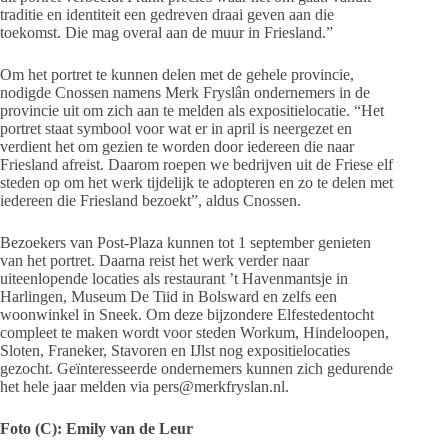
traditie en identiteit een gedreven draai geven aan die
toekomst. Die mag overal aan de muur in Friesland.”
Om het portret te kunnen delen met de gehele provincie,
nodigde Cnossen namens Merk Fryslân ondernemers in de
provincie uit om zich aan te melden als expositielocatie. “Het
portret staat symbool voor wat er in april is neergezet en
verdient het om gezien te worden door iedereen die naar
Friesland afreist. Daarom roepen we bedrijven uit de Friese elf
steden op om het werk tijdelijk te adopteren en zo te delen met
iedereen die Friesland bezoekt”, aldus Cnossen.
Bezoekers van Post-Plaza kunnen tot 1 september genieten
van het portret. Daarna reist het werk verder naar
uiteenlopende locaties als restaurant ’t Havenmantsje in
Harlingen, Museum De Tiid in Bolsward en zelfs een
woonwinkel in Sneek. Om deze bijzondere Elfestedentocht
compleet te maken wordt voor steden Workum, Hindeloopen,
Sloten, Franeker, Stavoren en IJlst nog expositielocaties
gezocht. Geïnteresseerde ondernemers kunnen zich gedurende
het hele jaar melden via pers@merkfryslan.nl.
Foto (C): Emily van de Leur