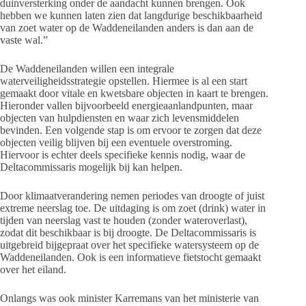
duinversterking onder de aandacht kunnen brengen. Ook
hebben we kunnen laten zien dat langdurige beschikbaarheid
van zoet water op de Waddeneilanden anders is dan aan de
vaste wal.”
De Waddeneilanden willen een integrale
waterveiligheidsstrategie opstellen. Hiermee is al een start
gemaakt door vitale en kwetsbare objecten in kaart te brengen.
Hieronder vallen bijvoorbeeld energieaanlandpunten, maar
objecten van hulpdiensten en waar zich levensmiddelen
bevinden. Een volgende stap is om ervoor te zorgen dat deze
objecten veilig blijven bij een eventuele overstroming.
Hiervoor is echter deels specifieke kennis nodig, waar de
Deltacommissaris mogelijk bij kan helpen.
Door klimaatverandering nemen periodes van droogte of juist
extreme neerslag toe. De uitdaging is om zoet (drink) water in
tijden van neerslag vast te houden (zonder wateroverlast),
zodat dit beschikbaar is bij droogte. De Deltacommissaris is
uitgebreid bijgepraat over het specifieke watersysteem op de
Waddeneilanden. Ook is een informatieve fietstocht gemaakt
over het eiland.
Onlangs was ook minister Karremans van het ministerie van