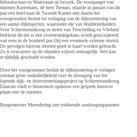
Infrastructuur en Waterstaat op bezoek. De voorganger van
minister Karremans, de heer Tieman, stuurde in januari van dit
jaar een brief naar de Tweede Kamer met daarin het
voorgenomen besluit tot verlaging van de dijknormering van
een aantal dijktrajecten, waaronder die van Waddeneilanden.
Voor Schiermonnikoog en delen van Terschelling en Vlieland
betekent dit dat er een overstromingskans wordt geaccepteerd
van eens in de honderd jaar (bij een eventuele extreme storm).
De gevolgen hiervan moeten goed in kaart worden gebracht.
Zo is evacueren op de eilanden vrijwel onmogelijk. Wel kan
er tijdelijk geschuild worden.
Door het voorgenomen besluit de dijknormering te verlagen
ontstaat grote onduidelijkheid over de doorgang van het
lopende dijk- en duinversterkingsproject op Schiermonnikoog.
Daarom vindt er binnenkort opnieuw een gesprek hierover
plaats met de minister.
Burgemeester Meendering ziet voldoende aanknopingspunten
om gesprekken aan te gaan over veiligheidsstrategie rondom
mogelijke overstromingen en wellicht geeft dit aanleiding om
alsnog weer in gesprek te gaan over de gewenste
dijkverhogingen. Deltacommissaris Co Verdaas heeft goed
geluisterd naar onze argumenten.