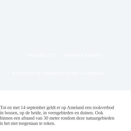
5 augustus 2025
Ameland & Eilanden
Rookverbod op Ameland tot en met 14 september
Tot en met 14 september geldt er op Ameland een rookverbod
in bossen, op de heide, in veengebieden en duinen. Ook
binnen een afstand van 30 meter rondom deze natuurgebieden
is het niet toegestaan te roken.