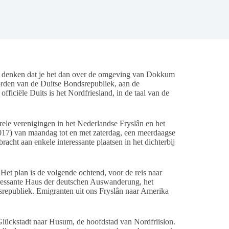
 denken dat je het dan over de omgeving van Dokkum
oorden van de Duitse Bondsrepubliek, aan de
ficiële Duits is het Nordfriesland, in de taal van de
ele verenigingen in het Nederlandse Fryslân en het
(2017) van maandag tot en met zaterdag, een meerdaagse
racht aan enkele interessante plaatsen in het dichterbij
et plan is de volgende ochtend, voor de reis naar
teressante Haus der deutschen Auswanderung, het
srepubliek. Emigranten uit ons Fryslân naar Amerika
j Glückstadt naar Husum, de hoofdstad van Nordfriislon.