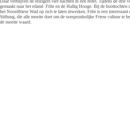
Daar verblijven de reizigers vier nachten in een hotel. Tijdens de drie
gemaakt naar het eiland Föhr en de Hallig Hooge. Bij de boottochten d
het Noordfriese Wad op zich te laten inwerken. Föhr is een interessant
Stiftung, die alle moeite doet om de oorspronkelijke Friese cultuur te 
de moeite waard.
Hooge is een Hallig, en Halligen zijn de resten van oude nederzettinge
middeleeuwen. Ook zal er nog een bezoek worden gebracht aan het Nord
laatste dag, zaterdag, gaat de reis weer naar huis via de mooie Hanzes
De kosten bij deelname van 30/34 personen zijn € 619 per persoon, b
in Husum en Lübeck zijn op basis van halfpension. De toeslag voor ee
eten onderweg zijn voor rekening van de deelnemers.
Opgaven voor de reis naar een van de volgende mailadressen:
jeltsje.menaam@gmail.com, s.vd.schaar@planet.nl, of kj.huisman@che
⇒
lees hier meer over de Halligen