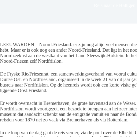
Reis naar de Halligen
LEEUWARDEN – Noord-Friesland: er zijn nog altijd veel mensen die
hebt. Maar er is ook nog een ander Noord-Friesland. Dat ligt in het n
Noordzeekust aan de westkant van het Land Sleeswijk-Holstein. In het of
Noord-Friezen zelf Nordfriislon.
De Fryske Rie/Friesenrat, een samenwerkingsverband van vooral cultur
Duitse Ost- en Nordfriesland, organiseert in de week 21 van dit jaar 
busreis naar Nordfriislon. Op de heenreis wordt ook een korte visite geb
liggende Oost-Friesland.
Er wordt overnacht in Bremerhaven, de grote havenstad aan de Wezer. H
Nordfriislon wordt voortgezet, een bezoek te brengen aan het zeer in
museum dat aandacht schenkt aan de emigratie vanuit en naar de Bond
reisden voor 1870 net zo vaak via Bremerhaven als via Rotterdam.
In de loop van de dag gaat de reis verder, via de pont over de Elbe bi