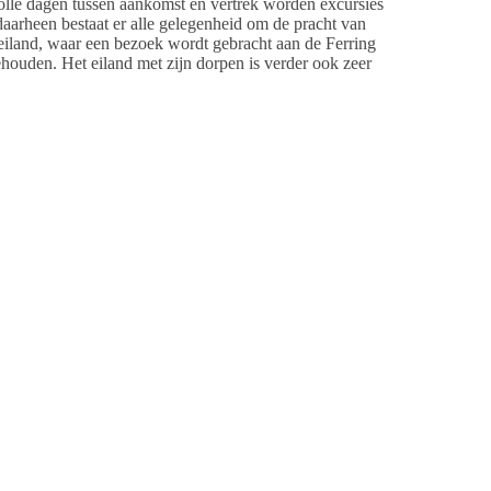
 volle dagen tussen aankomst en vertrek worden excursies
aarheen bestaat er alle gelegenheid om de pracht van
 eiland, waar een bezoek wordt gebracht aan de Ferring
behouden. Het eiland met zijn dorpen is verder ook zeer
n, die midden op het Wad liggen, en vaak dateren uit de
dfriisk Instituut in Bredstedt op de vaste wal. De
tad Lübeck.
ij deelname van meer mensen € 599. De overnachtingen
n eenpersoonskamer is € 145. Kosten van drankjes en
llo.nl