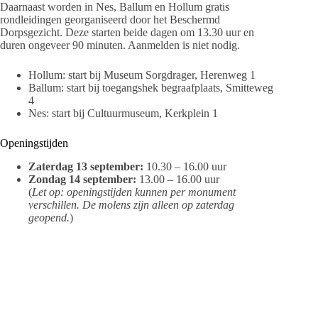
Daarnaast worden in Nes, Ballum en Hollum gratis
rondleidingen georganiseerd door het Beschermd
Dorpsgezicht. Deze starten beide dagen om 13.30 uur en
duren ongeveer 90 minuten. Aanmelden is niet nodig.
Hollum: start bij Museum Sorgdrager, Herenweg 1
Ballum: start bij toegangshek begraafplaats, Smitteweg
4
Nes: start bij Cultuurmuseum, Kerkplein 1
Openingstijden
Zaterdag 13 september:
10.30 – 16.00 uur
Zondag 14 september:
13.00 – 16.00 uur
(
Let op: openingstijden kunnen per monument
verschillen. De molens zijn alleen op zaterdag
geopend.
)
Gratis toegang
Alle activiteiten zijn gratis. Musea zien het gebruik van een
Museumjaarkaart wel graag.
Meer informatie is te vinden op
www.openmonumentendag.nl