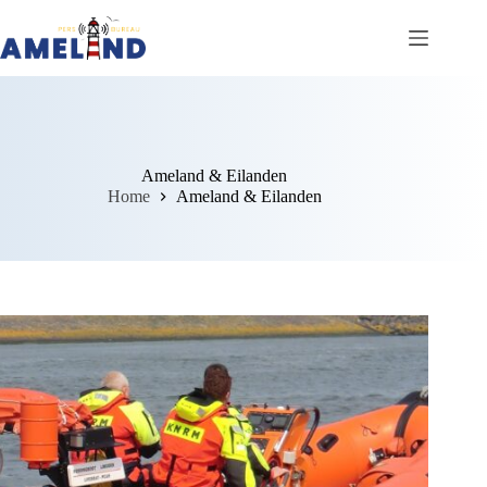
Ga
naar
de
inhoud
Ameland & Eilanden
Home
Ameland & Eilanden