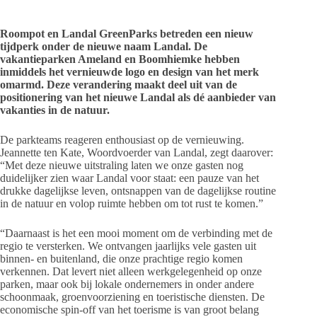
Roompot en Landal GreenParks betreden een nieuw
tijdperk onder de nieuwe naam Landal. De
vakantieparken Ameland en Boomhiemke hebben
inmiddels het vernieuwde logo en design van het merk
omarmd. Deze verandering maakt deel uit van de
positionering van het nieuwe Landal als dé aanbieder van
vakanties in de natuur.
De parkteams reageren enthousiast op de vernieuwing.
Jeannette ten Kate, Woordvoerder van Landal, zegt daarover:
“Met deze nieuwe uitstraling laten we onze gasten nog
duidelijker zien waar Landal voor staat: een pauze van het
drukke dagelijkse leven, ontsnappen van de dagelijkse routine
in de natuur en volop ruimte hebben om tot rust te komen.”
“Daarnaast is het een mooi moment om de verbinding met de
regio te versterken. We ontvangen jaarlijks vele gasten uit
binnen- en buitenland, die onze prachtige regio komen
verkennen. Dat levert niet alleen werkgelegenheid op onze
parken, maar ook bij lokale ondernemers in onder andere
schoonmaak, groenvoorziening en toeristische diensten. De
economische spin-off van het toerisme is van groot belang