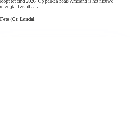
loopt tot eind 2026. Op parken zoals Ameland is het nieuwe
uiterlijk al zichtbaar.
Foto (C): Landal
Persbureau Ameland
Persbureau Ameland brengt alle actualiteiten om
en rondom Ameland. Daarnaast verschijnen er
verschillende reportages over de vele bewoners
die het eiland rijk is. Zelf een goede tip? Mail
deze naar
info@persbureau-ameland.nl
.