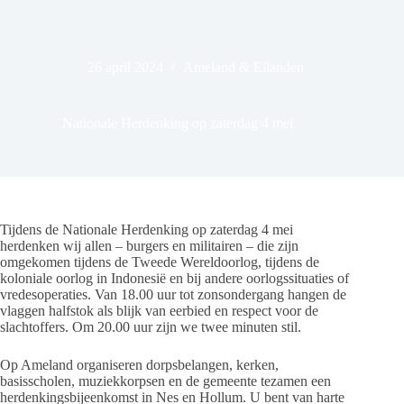
26 april 2024
Ameland & Eilanden
Nationale Herdenking op zaterdag 4 mei
Tijdens de Nationale Herdenking op zaterdag 4 mei
herdenken wij allen – burgers en militairen – die zijn
omgekomen tijdens de Tweede Wereldoorlog, tijdens de
koloniale oorlog in Indonesië en bij andere oorlogssituaties of
vredesoperaties. Van 18.00 uur tot zonsondergang hangen de
vlaggen halfstok als blijk van eerbied en respect voor de
slachtoffers. Om 20.00 uur zijn we twee minuten stil.
Op Ameland organiseren dorpsbelangen, kerken,
basisscholen, muziekkorpsen en de gemeente tezamen een
herdenkingsbijeenkomst in Nes en Hollum. U bent van harte