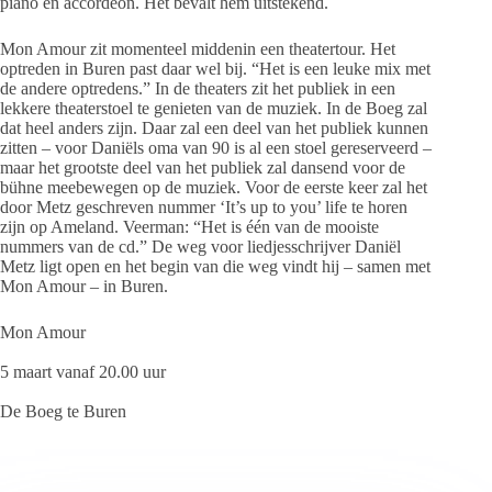
piano en accordeon. Het bevalt hem uitstekend.
Mon Amour zit momenteel middenin een theatertour. Het
optreden in Buren past daar wel bij. “Het is een leuke mix met
de andere optredens.” In de theaters zit het publiek in een
lekkere theaterstoel te genieten van de muziek. In de Boeg zal
dat heel anders zijn. Daar zal een deel van het publiek kunnen
zitten – voor Daniëls oma van 90 is al een stoel gereserveerd –
maar het grootste deel van het publiek zal dansend voor de
bühne meebewegen op de muziek. Voor de eerste keer zal het
door Metz geschreven nummer ‘It’s up to you’ life te horen
zijn op Ameland. Veerman: “Het is één van de mooiste
nummers van de cd.” De weg voor liedjesschrijver Daniël
Metz ligt open en het begin van die weg vindt hij – samen met
Mon Amour – in Buren.
Mon Amour
5 maart vanaf 20.00 uur
De Boeg te Buren