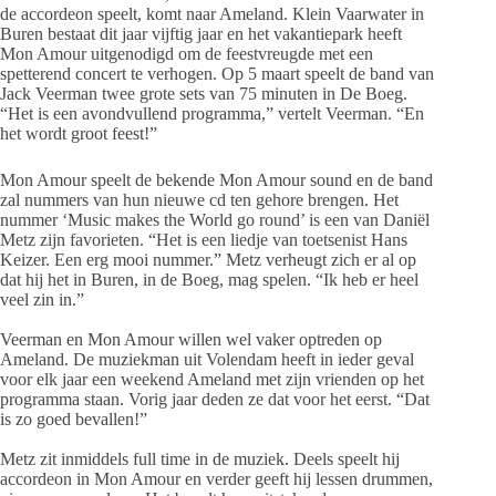
de accordeon speelt, komt naar Ameland. Klein Vaarwater in
Buren bestaat dit jaar vijftig jaar en het vakantiepark heeft
Mon Amour uitgenodigd om de feestvreugde met een
spetterend concert te verhogen. Op 5 maart speelt de band van
Jack Veerman twee grote sets van 75 minuten in De Boeg.
“Het is een avondvullend programma,” vertelt Veerman. “En
het wordt groot feest!”
Mon Amour speelt de bekende Mon Amour sound en de band
zal nummers van hun nieuwe cd ten gehore brengen. Het
nummer ‘Music makes the World go round’ is een van Daniël
Metz zijn favorieten. “Het is een liedje van toetsenist Hans
Keizer. Een erg mooi nummer.” Metz verheugt zich er al op
dat hij het in Buren, in de Boeg, mag spelen. “Ik heb er heel
veel zin in.”
Veerman en Mon Amour willen wel vaker optreden op
Ameland. De muziekman uit Volendam heeft in ieder geval
voor elk jaar een weekend Ameland met zijn vrienden op het
programma staan. Vorig jaar deden ze dat voor het eerst. “Dat
is zo goed bevallen!”
Metz zit inmiddels full time in de muziek. Deels speelt hij
accordeon in Mon Amour en verder geeft hij lessen drummen,