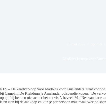
25 mei 2022
Sport & 
MadNes kaarten voor Amela
NES – De kaartverkoop voor MadNes voor Amelenders staat voor de d
bij Camping De Kiekduun je Amelander polsbandje kopen. "De verkoop
op tijd bij bent en niet achter het net vist", beveelt MadNes van harte 
laten zien bij de aankoop en kun je per persoon maximaal twee polsba