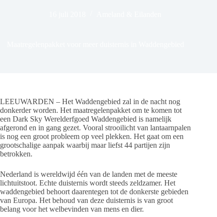
16 juli 2018
Ameland & Eilanden
Maatregelenpakket voor meer duisternis in Waddengebied
LEEUWARDEN – Het Waddengebied zal in de nacht nog
donkerder worden. Het maatregelenpakket om te komen tot
een Dark Sky Werelderfgoed Waddengebied is namelijk
afgerond en in gang gezet. Vooral strooilicht van lantaarnpalen
is nog een groot probleem op veel plekken. Het gaat om een
grootschalige aanpak waarbij maar liefst 44 partijen zijn
betrokken.
Nederland is wereldwijd één van de landen met de meeste
lichtuitstoot. Echte duisternis wordt steeds zeldzamer. Het
waddengebied behoort daarentegen tot de donkerste gebieden
van Europa. Het behoud van deze duisternis is van groot
belang voor het welbevinden van mens en dier.