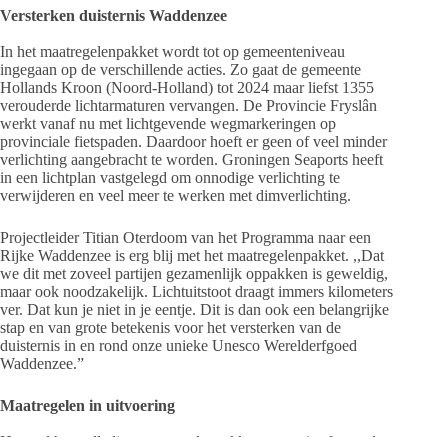
Versterken duisternis Waddenzee
In het maatregelenpakket wordt tot op gemeenteniveau
ingegaan op de verschillende acties. Zo gaat de gemeente
Hollands Kroon (Noord-Holland) tot 2024 maar liefst 1355
verouderde lichtarmaturen vervangen. De Provincie Fryslân
werkt vanaf nu met lichtgevende wegmarkeringen op
provinciale fietspaden. Daardoor hoeft er geen of veel minder
verlichting aangebracht te worden. Groningen Seaports heeft
in een lichtplan vastgelegd om onnodige verlichting te
verwijderen en veel meer te werken met dimverlichting.
Projectleider Titian Oterdoom van het Programma naar een
Rijke Waddenzee is erg blij met het maatregelenpakket. ,,Dat
we dit met zoveel partijen gezamenlijk oppakken is geweldig,
maar ook noodzakelijk. Lichtuitstoot draagt immers kilometers
ver. Dat kun je niet in je eentje. Dit is dan ook een belangrijke
stap en van grote betekenis voor het versterken van de
duisternis in en rond onze unieke Unesco Werelderfgoed
Waddenzee.”
Maatregelen in uitvoering
Hoewel het volledige maatregelenpakket nu pas is afgerond,