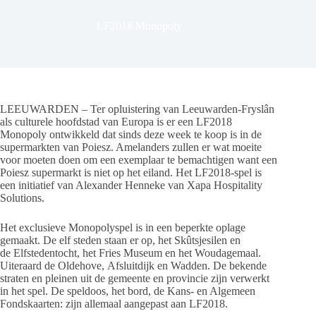
LF2018 Monopoly
LEEUWARDEN – Ter opluistering van Leeuwarden-Fryslân
als culturele hoofdstad van Europa is er een LF2018
Monopoly ontwikkeld dat sinds deze week te koop is in de
supermarkten van Poiesz. Amelanders zullen er wat moeite
voor moeten doen om een exemplaar te bemachtigen want een
Poiesz supermarkt is niet op het eiland. Het LF2018-spel is
een initiatief van Alexander Henneke van Xapa Hospitality
Solutions.
Het exclusieve Monopolyspel is in een beperkte oplage
gemaakt. De elf steden staan er op, het Skûtsjesilen en
de Elfstedentocht, het Fries Museum en het Woudagemaal.
Uiteraard de Oldehove, Afsluitdijk en Wadden. De bekende
straten en pleinen uit de gemeente en provincie zijn verwerkt
in het spel. De speldoos, het bord, de Kans- en Algemeen
Fondskaarten: zijn allemaal aangepast aan LF2018.