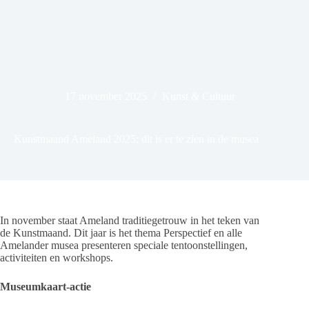
17 november 2025
Kunst & Cultuur
Kunstmaand Ameland 2025: dit is er te zien in de musea
In november staat Ameland traditiegetrouw in het teken van
de Kunstmaand. Dit jaar is het thema Perspectief en alle
Amelander musea presenteren speciale tentoonstellingen,
activiteiten en workshops.
Museumkaart-actie