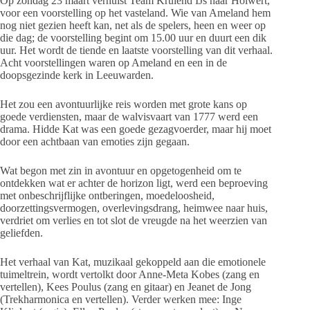
Op zondag 23 maart verhuist Team Kruiend IJs naar Holwert,
voor een voorstelling op het vasteland. Wie van Ameland hem
nog niet gezien heeft kan, net als de spelers, heen en weer op
die dag; de voorstelling begint om 15.00 uur en duurt een dik
uur. Het wordt de tiende en laatste voorstelling van dit verhaal.
Acht voorstellingen waren op Ameland en een in de
doopsgezinde kerk in Leeuwarden.
Het zou een avontuurlijke reis worden met grote kans op
goede verdiensten, maar de walvisvaart van 1777 werd een
drama. Hidde Kat was een goede gezagvoerder, maar hij moet
door een achtbaan van emoties zijn gegaan.
Wat begon met zin in avontuur en opgetogenheid om te
ontdekken wat er achter de horizon ligt, werd een beproeving
met onbeschrijflijke ontberingen, moedeloosheid,
doorzettingsvermogen, overlevingsdrang, heimwee naar huis,
verdriet om verlies en tot slot de vreugde na het weerzien van
geliefden.
Het verhaal van Kat, muzikaal gekoppeld aan die emotionele
tuimeltrein, wordt vertolkt door Anne-Meta Kobes (zang en
vertellen), Kees Poulus (zang en gitaar) en Jeanet de Jong
(Trekharmonica en vertellen). Verder werken mee: Inge