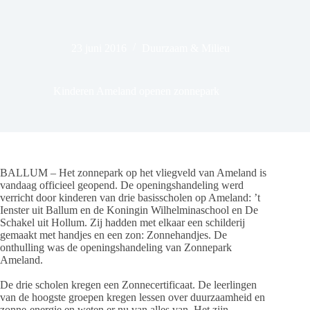
23 juni 2016
Duurzaam & Milieu
Kinderen Ameland openen zonnepark
BALLUM – Het zonnepark op het vliegveld van Ameland is
vandaag officieel geopend. De openingshandeling werd
verricht door kinderen van drie basisscholen op Ameland: ’t
Ienster uit Ballum en de Koningin Wilhelminaschool en De
Schakel uit Hollum. Zij hadden met elkaar een schilderij
gemaakt met handjes en een zon: Zonnehandjes. De
onthulling was de openingshandeling van Zonnepark
Ameland.
De drie scholen kregen een Zonnecertificaat. De leerlingen
van de hoogste groepen kregen lessen over duurzaamheid en
zonne-energie en weten er nu van alles van. Het zijn