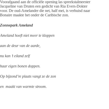
Voorafgaand aan de officiële opening las spreekstalmeester
Jacqueline van Druten een gedicht van Ria Evers-Dokter
voor. De oud-Amelander die net, half mei, is verhuisd naar
Bonaire maakte het onder de Caribische zon.
Zonnepark Ameland
Ameland hoeft niet meer te kloppen
aan de deur van de aarde,
nu kan ’t eiland zelf
haar eigen bonen doppen.
Op bijzond’re plaats vangt ze de zon
en maakt van warmte stroom.
Als eiland al een parel in het Wad,
nu als grootste op het stadige pad