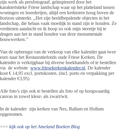
zijn werk als persfotograaf, geïnspireerd door het
karakteristieke Friese landschap waar op het platteland tussen
woningen en boerderijen, altijd een kerktoren hoog boven de
horizon uitsteekt. ,,Het zijn beeldbepalende objecten in het
landschap, die helaas vaak moeilijk in stand zijn te houden. Ze
verdienen aandacht en ik hoop zo ook mijn steentje bij te
dragen aan het in stand houden van deze monumentale
bouwwerken.’’
Van de opbrengst van de verkoop van elke kalender gaat twee
euro naar het Restauratiefonds oude Friese Kerken. De
kalender is verkrijgbaar bij diverse boekhandels of te bestellen
via de website
www.friesekerkenkalender.nl
. De kalender
kost € 14,95 excl. portokosten. (incl. porto en verpakking per
kalender €3,95)
Alle foto’s zijn ook te bestellen als foto of op hoogwaardig
canvas in zowel kleur- als zwart/wit.
In de kalender zijn kerken van Nes, Ballum en Hollum
opgenomen.
>>>
kijk ook op het Ameland Boeken Blog