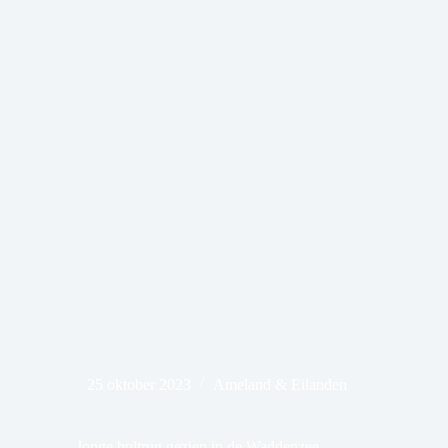
25 oktober 2023
Ameland & Eilanden
Jonge bultrug gezien in de Waddenzee