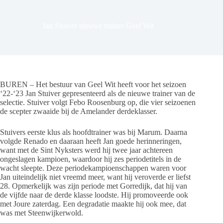
Jan Stuiver nieuwe trainer Geel Wit
BUREN – Het bestuur van Geel Wit heeft voor het seizoen
‘22-‘23 Jan Stuiver gepresenteerd als de nieuwe trainer van de
selectie. Stuiver volgt Febo Roosenburg op, die vier seizoenen
de scepter zwaaide bij de Amelander derdeklasser.
Stuivers eerste klus als hoofdtrainer was bij Marum. Daarna
volgde Renado en daaraan heeft Jan goede herinneringen,
want met de Sint Nyksters werd hij twee jaar achtereen
ongeslagen kampioen, waardoor hij zes periodetitels in de
wacht sleepte. Deze periodekampioenschappen waren voor
Jan uiteindelijk niet vreemd meer, want hij veroverde er liefst
28. Opmerkelijk was zijn periode met Gorredijk, dat hij van
de vijfde naar de derde klasse loodste. Hij promoveerde ook
met Joure zaterdag. Een degradatie maakte hij ook mee, dat
was met Steenwijkerwold.