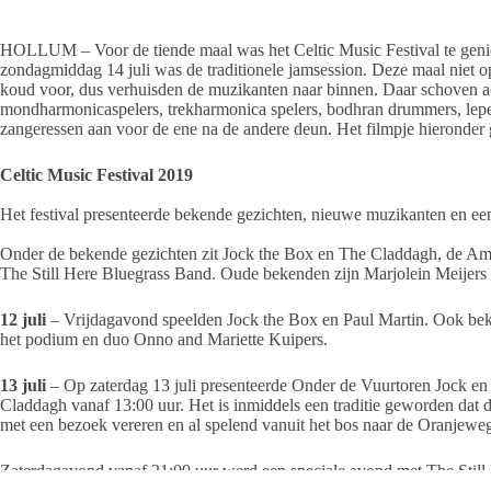
HOLLUM – Voor de tiende maal was het Celtic Music Festival te geni
zondagmiddag 14 juli was de traditionele jamsession. Deze maal niet op h
koud voor, dus verhuisden de muzikanten naar binnen. Daar schoven acc
mondharmonicaspelers, trekharmonica spelers, bodhran drummers, lepel sp
zangeressen aan voor de ene na de andere deun. Het filmpje hieronder 
Celtic Music Festival 2019
Het festival presenteerde bekende gezichten, nieuwe muzikanten en ee
Onder de bekende gezichten zit Jock the Box en The Claddagh, de Amela
The Still Here Bluegrass Band. Oude bekenden zijn Marjolein Meijers
12 juli
– Vrijdagavond speelden Jock the Box en Paul Martin. Ook bek
het podium en duo Onno and Mariette Kuipers.
13 juli
– Op zaterdag 13 juli presenteerde Onder de Vuurtoren Jock en 
Claddagh vanaf 13:00 uur. Het is inmiddels een traditie geworden da
met een bezoek vereren en al spelend vanuit het bos naar de Oranjewe
Zaterdagavond vanaf 21:00 uur werd een speciale avond met The Still