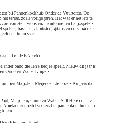
eten bij Pannenkoekhuis Onder de Vuurtoren. Op
et terras, zoals vorige jaren. Het was er net iets te
ordeonisten, violisten, mandoline- en banjospelers,
elers, bassisten, fluitisten, gitaristen en zangeres en
geeft een impressie.
n aantal oude bekenden.
nder band die Ierse liedjes speelt. Nieuw dit jaar is
 en Onno en Walter Kuipers.
lommen Marjolein Meijers en de broers Kuipers dan
Paul, Marjolein, Onno en Walter, Still Here en The
t de Amelander doedelzakkers het pannenkoekhuis dan
g lopen.
 Here Bluegrass Band.