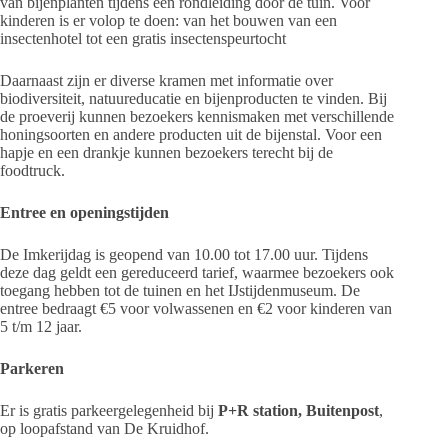
van bijenplanten tijdens een rondleiding door de tuin. Voor
kinderen is er volop te doen: van het bouwen van een
insectenhotel tot een gratis insectenspeurtocht
Daarnaast zijn er diverse kramen met informatie over
biodiversiteit, natuureducatie en bijenproducten te vinden. Bij
de proeverij kunnen bezoekers kennismaken met verschillende
honingsoorten en andere producten uit de bijenstal. Voor een
hapje en een drankje kunnen bezoekers terecht bij de
foodtruck.
Entree en openingstijden
De Imkerijdag is geopend van 10.00 tot 17.00 uur. Tijdens
deze dag geldt een gereduceerd tarief, waarmee bezoekers ook
toegang hebben tot de tuinen en het IJstijdenmuseum. De
entree bedraagt €5 voor volwassenen en €2 voor kinderen van
5 t/m 12 jaar.
Parkeren
Er is gratis parkeergelegenheid bij
P+R station, Buitenpost
,
op loopafstand van De Kruidhof.