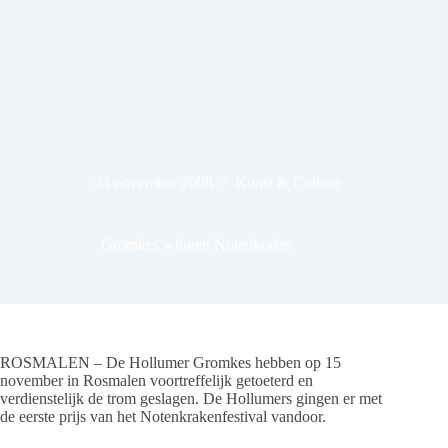
24 november 2008
Kunst & Cultuur
Gromkes winnen Notenkraker
ROSMALEN – De Hollumer Gromkes hebben op 15
november in Rosmalen voortreffelijk getoeterd en
verdienstelijk de trom geslagen. De Hollumers gingen er met
de eerste prijs van het Notenkrakenfestival vandoor.