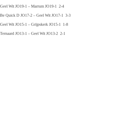
Geel Wit JO19-1 – Marrum JO19-1 2-4
Be Quick D JO17-2 – Geel Wit JO17-1 3-3
Geel Wit JO15-1 – Grijpskerk JO15-1 1-8
Ternaard JO13-1 – Geel Wit JO13-2 2-1
Geel Wit MO13-2 – Be Quick MO13-2 3-0
11 december
Friesland 1 – Geel Wit 1 3-2
Geel Wit 2 – SC Franeker 2 2-1
Nicator 4 – Geel Wit 3 2-1
Programma
17 december
Oostergo/ WTOC JO19-1d – Geel Wit JO19-1 10.30