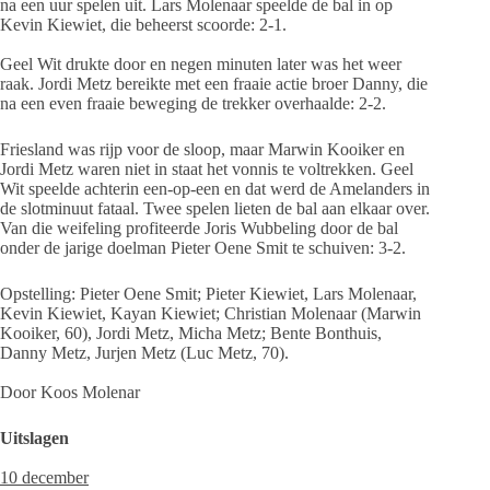
na een uur spelen uit. Lars Molenaar speelde de bal in op
Kevin Kiewiet, die beheerst scoorde: 2-1.
Geel Wit drukte door en negen minuten later was het weer
raak. Jordi Metz bereikte met een fraaie actie broer Danny, die
na een even fraaie beweging de trekker overhaalde: 2-2.
Friesland was rijp voor de sloop, maar Marwin Kooiker en
Jordi Metz waren niet in staat het vonnis te voltrekken. Geel
Wit speelde achterin een-op-een en dat werd de Amelanders in
de slotminuut fataal. Twee spelen lieten de bal aan elkaar over.
Van die weifeling profiteerde Joris Wubbeling door de bal
onder de jarige doelman Pieter Oene Smit te schuiven: 3-2.
Opstelling: Pieter Oene Smit; Pieter Kiewiet, Lars Molenaar,
Kevin Kiewiet, Kayan Kiewiet; Christian Molenaar (Marwin
Kooiker, 60), Jordi Metz, Micha Metz; Bente Bonthuis,
Danny Metz, Jurjen Metz (Luc Metz, 70).
Door Koos Molenar
Uitslagen
10 december