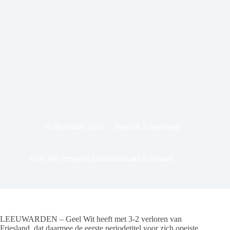
11 december 2016
Sport & Evenement
Geel Wit verspeelt periodetitel aan Friesland
LEEUWARDEN – Geel Wit heeft met 3-2 verloren van
Friesland, dat daarmee de eerste periodetitel voor zich opeiste.