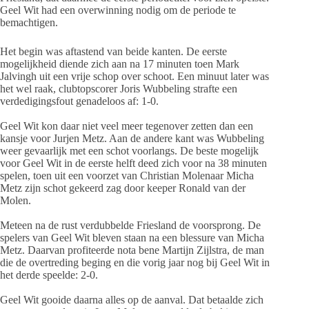
Geel Wit had een overwinning nodig om de periode te
bemachtigen.
Het begin was aftastend van beide kanten. De eerste
mogelijkheid diende zich aan na 17 minuten toen Mark
Jalvingh uit een vrije schop over schoot. Een minuut later was
het wel raak, clubtopscorer Joris Wubbeling strafte een
verdedigingsfout genadeloos af: 1-0.
Geel Wit kon daar niet veel meer tegenover zetten dan een
kansje voor Jurjen Metz. Aan de andere kant was Wubbeling
weer gevaarlijk met een schot voorlangs. De beste mogelijk
voor Geel Wit in de eerste helft deed zich voor na 38 minuten
spelen, toen uit een voorzet van Christian Molenaar Micha
Metz zijn schot gekeerd zag door keeper Ronald van der
Molen.
Meteen na de rust verdubbelde Friesland de voorsprong. De
spelers van Geel Wit bleven staan na een blessure van Micha
Metz. Daarvan profiteerde nota bene Martijn Zijlstra, de man
die de overtreding beging en die vorig jaar nog bij Geel Wit in
het derde speelde: 2-0.
Geel Wit gooide daarna alles op de aanval. Dat betaalde zich