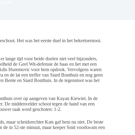
eschoot
hoot. Het was het eerste duel in het bekertoernooi.
r lange tijd voor beide doelen niet veel bijzonders,
lheid de Geel Wit-defensie de baas en liet met een
en Adis Huremovic voor hem opdook. Vervolgens waren
a en de lat een treffer van Siard Bonthuis en nog geen
en Bente en Siard Bonthuis. In de tegenstoot was het
Bonthuis over op aangeven van Kayan Kiewiet. In de
r. De middenvelder schoot tegen de hand van een
rouwer raak werd geschoten: 1-2.
s, maar scheidsrechter Kats gaf hem nu niet. De beste
an de in 52-ste minuut, maar keeper Smit voorkwam een