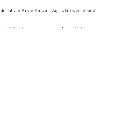
 de bal van Kevin Kiewiet. Zijn schot werd door de
n Siard Bonthuis een voorzet van broer Bente
elman, maar die was in dit duel de overwinnaar.
on zijn hoofd niet tegen de voorzet van Kevin Kiewiet
Lukas Mollema, Theodoor Molenaar (Glenn Kienstra,
rs Brouwer, Siard Bonthuis; Bente Bonthuis, Kayan