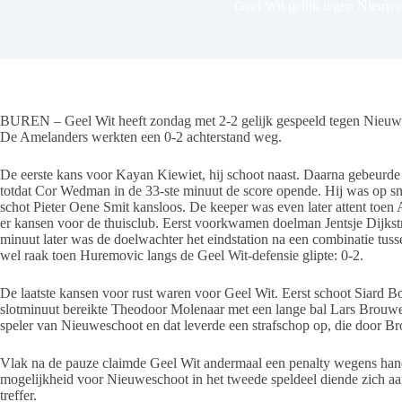
Geel Wit gelijk tegen Nieuw
BUREN – Geel Wit heeft zondag met 2-2 gelijk gespeeld tegen Nieuwesc
De Amelanders werkten een 0-2 achterstand weg.
De eerste kans voor Kayan Kiewiet, hij schoot naast. Daarna gebeurde e
totdat Cor Wedman in de 33-ste minuut de score opende. Hij was op sne
schot Pieter Oene Smit kansloos. De keeper was even later attent to
er kansen voor de thuisclub. Eerst voorkwamen doelman Jentsje Dijkstr
minuut later was de doelwachter het eindstation na een combinatie tuss
wel raak toen Huremovic langs de Geel Wit-defensie glipte: 0-2.
De laatste kansen voor rust waren voor Geel Wit. Eerst schoot Siard 
slotminuut bereikte Theodoor Molenaar met een lange bal Lars Brouwe
speler van Nieuweschoot en dat leverde een strafschop op, die door B
Vlak na de pauze claimde Geel Wit andermaal een penalty wegens hand
mogelijkheid voor Nieuweschoot in het tweede speldeel diende zich a
treffer.