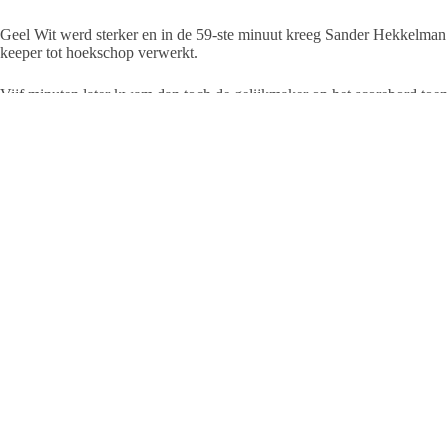
Geel Wit werd sterker en in de 59-ste minuut kreeg Sander Hekkelman
keeper tot hoekschop verwerkt.
Vijf minuten later kwam dan toch de gelijkmaker op het scorebord toe
doeltreffend verlengde. Bente dook een minuut later zelf op voor de do
Vlak voor tijd was Geel Wit dicht bij de winst, maar Brian Overmars k
krijgen, zodat de bal nu net naast ging.
Opstelling Geel Wit: Pieter Oene Smit; Klaas Kolk, Kevin Kiewiet, 
46’); Martijn de Jong (Sander Hekkelman, 46’), Dennis Akkerman, La
Kiewiet (Brian Overmars, 73’)
Door Koos Molenaar
>>> lees hier meer over Voetballen op Ameland