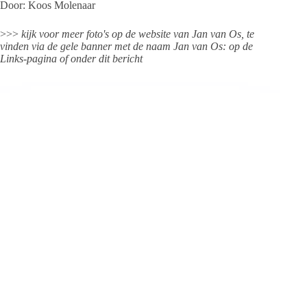
Door: Koos Molenaar
>>>
kijk voor meer foto's op de website van Jan van Os, te
vinden via de gele banner met de naam Jan van Os: op de
Links-pagina of onder dit bericht
Jeanet de Jong
Jeanet de Jong stopt op 31 augustus 2023 met
haar Persbureau Ameland. De nieuwsvoorziening
wordt onder dezelfde naam, met een ander logo
en andere opmaak als nieuwsblog voortgezet
door een externe partij. De mailadressen
gekoppeld aan de website verdwijnen.