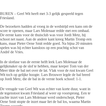
BUREN – Geel Wit heeft met 3-3 gelijk gespeeld tegen
Friesland.
De bezoekers hadden al vroeg in de wedstrijd een kans om de
score te openen, maar Lars Molenaar redde met een omhaal.
De eerste kans voor de thuisclub was voor Jordi Metz, hij
schoot net naast. Aan de andere kant kreeg Martin Tromp een
kans, maar Pieter Oene Smit redde goed. Na bijna 20 minuten
spelen was hij echter kansloos op een prachtig schot van
André de Vries.
In de slotfase van de eerste helft leek Lars Molenaar de
gelijkmaker op de slof te hebben, maar keeper Tom van der
Meer tikte de bal net over de lat. Vlak voor de rust kwam Geel
Wit toch op gelijke hoogte. Lars Brouwer legde de bal breed
op Jordi Metz, die de bal in de verste hoek schoof: 1-1.
De vreugde van Geel Wit was echter van korte duur, want in
de tegenstoot kwam Friesland al weer op voorsprong. Een te
zachte inzet van Lars Molenaar werd onderschept, Pieter
Oene Smit stopte de inzet maar liet de bal los, waarna Martin
Tromp scoorde.