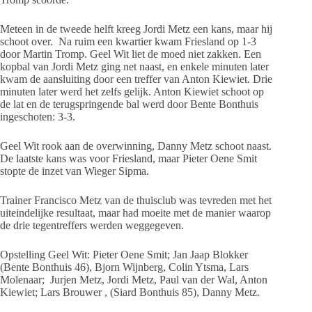
Meteen in de tweede helft kreeg Jordi Metz een kans, maar hij
schoot over. Na ruim een kwartier kwam Friesland op 1-3
door Martin Tromp. Geel Wit liet de moed niet zakken. Een
kopbal van Jordi Metz ging net naast, en enkele minuten later
kwam de aansluiting door een treffer van Anton Kiewiet. Drie
minuten later werd het zelfs gelijk. Anton Kiewiet schoot op
de lat en de terugspringende bal werd door Bente Bonthuis
ingeschoten: 3-3.
Geel Wit rook aan de overwinning, Danny Metz schoot naast.
De laatste kans was voor Friesland, maar Pieter Oene Smit
stopte de inzet van Wieger Sipma.
Trainer Francisco Metz van de thuisclub was tevreden met het
uiteindelijke resultaat, maar had moeite met de manier waarop
de drie tegentreffers werden weggegeven.
Opstelling Geel Wit: Pieter Oene Smit; Jan Jaap Blokker
(Bente Bonthuis 46), Bjorn Wijnberg, Colin Ytsma, Lars
Molenaar; Jurjen Metz, Jordi Metz, Paul van der Wal, Anton
Kiewiet; Lars Brouwer , (Siard Bonthuis 85), Danny Metz.