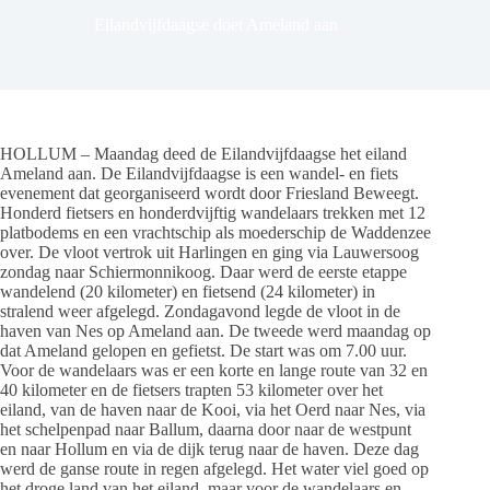
Eilandvijfdaagse doet Ameland aan
HOLLUM – Maandag deed de Eilandvijfdaagse het eiland
Ameland aan. De Eilandvijfdaagse is een wandel- en fiets
evenement dat georganiseerd wordt door Friesland Beweegt.
Honderd fietsers en honderdvijftig wandelaars trekken met 12
platbodems en een vrachtschip als moederschip de Waddenzee
over. De vloot vertrok uit Harlingen en ging via Lauwersoog
zondag naar Schiermonnikoog. Daar werd de eerste etappe
wandelend (20 kilometer) en fietsend (24 kilometer) in
stralend weer afgelegd. Zondagavond legde de vloot in de
haven van Nes op Ameland aan. De tweede werd maandag op
dat Ameland gelopen en gefietst. De start was om 7.00 uur.
Voor de wandelaars was er een korte en lange route van 32 en
40 kilometer en de fietsers trapten 53 kilometer over het
eiland, van de haven naar de Kooi, via het Oerd naar Nes, via
het schelpenpad naar Ballum, daarna door naar de westpunt
en naar Hollum en via de dijk terug naar de haven. Deze dag
werd de ganse route in regen afgelegd. Het water viel goed op
het droge land van het eiland, maar voor de wandelaars en