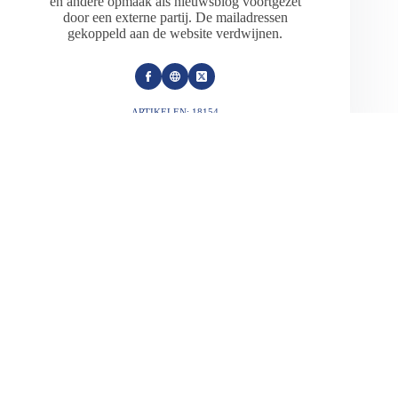
en andere opmaak als nieuwsblog voortgezet
door een externe partij. De mailadressen
gekoppeld aan de website verdwijnen.
ARTIKELEN: 18154
VORIGE
VOLGENDE
Gerelateerde berichten